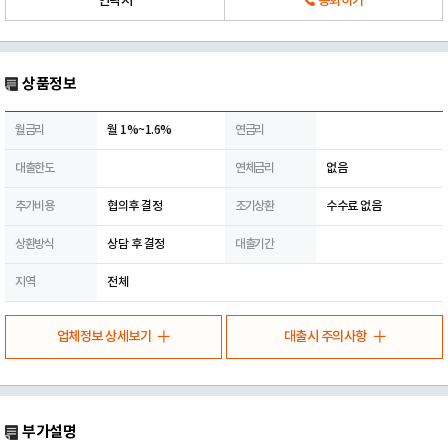
연락처
통화하기
상품정보
월금리
월 1%~1.6%
연금리
대출한도
연체금리
없음
추가비용
협의후 결정
조기상환
수수료 없음
상환방식
상담 후 결정
대출기간
지역
전체
업체정보 상세보기
대출시 주의사항
부가설명