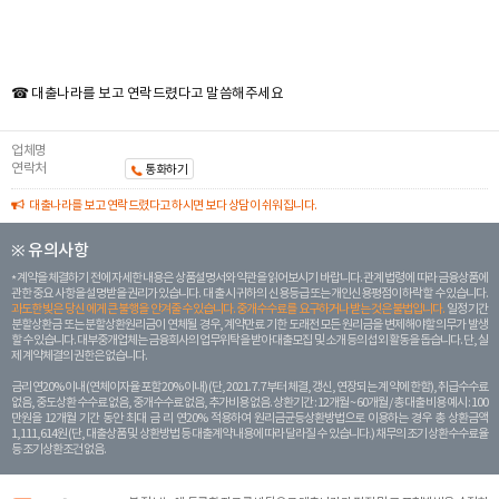
☎ 대출나라를 보고 연락드렸다고 말씀해주세요
업체명
연락처
통화하기
대출나라를 보고 연락드렸다고 하시면 보다 상담이 쉬워집니다.
※ 유의사항
계약을 체결하기 전에 자세한 내용은 상품설명서와 약관을 읽어보시기 바랍니다. 관계 법령에 따라 금융상품에
관한 중요 사항을 설명받을 권리가 있습니다. 대 출 시 귀하의 신용등급 또는 개인신용평점이 하락할 수 있습니다.
과도한 빚은 당신 에게 큰 불행을 안겨줄 수 있습니다. 중개수수료를 요구하거나 받는 것은 불법입니다.
일정 기간
분할상환금 또는 분할상환원리금이 연체될 경우, 계약만료 기한 도래전 모든 원리금을 변제해야할 의무가 발생
할 수 있습니다. 대부중개업체는 금융회사의 업무위탁을 받아 대출모집 및 소개 등의 섭외 활동을 돕습니다. 단, 실
제 계약체결의 권한은 없습니다.
금리 연20% 이내 (연체이자율 포함 20% 이내) (단, 2021. 7. 7부터 체결, 갱신, 연장되는 계 약에 한함), 취급수수료
없음, 중도상환 수수료 없음, 중개수수료 없음, 추가비용 없음. 상환기간 : 12개월 ~ 60개월 / 총 대출 비용 예시 : 100
만원을 12개월 기간 동안 최대 금 리 연20% 적용하여 원리금균등상환방법으로 이용하는 경우 총 상환금액
1,111,614원 (단, 대출상품 및 상환방법 등 대출계약 내용에 따라 달라질 수 있습니다.) 채무의 조기 상환수수료율
등 조기상환조건 없음.