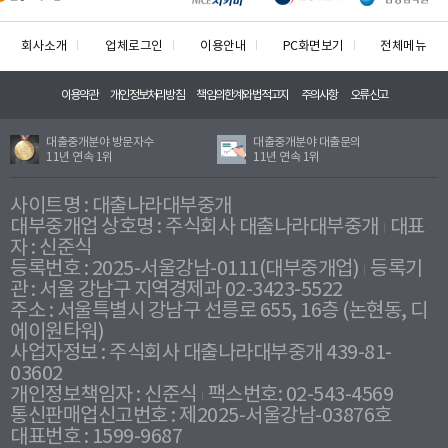
회사소개
업체로그인
이용안내
PC화면보기
전체메뉴
이용약관
개인정보처리방침
책임의한계와법적고지
주의사항
오류신고
대출중개분야 방문자수
대출중개분야 대출문의
11년 연속 1위
11년 연속 1위
사이트명 : 대출나라대부중개
대부중개업 상호명 : 주식회사 대출나라대부중개
대표
자 : 신준식
등록번호 : 2025-서울강남-0111(대부중개업)
등록기
관 : 서울 강남구 지역경제과 02-3423-5522
주소 : 서울특별시 강남구 선릉로 655, 16층 (논현동, 디
에이원타워)
사업자정보 : 주식회사 대출나라대부중개 439-81-
03602
개인정보책임자 : 신준식
팩스번호: 02-543-4569
통신판매업신고번호 : 제2025-서울강남-03876호
대표번호 : 1599-9687