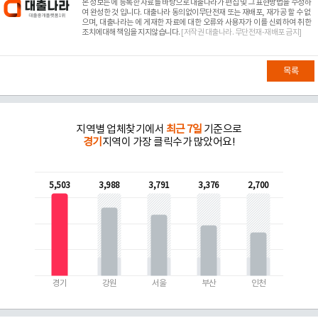
본 정보는
에 등록한 자료를 바탕으로 대출나라가 편집 및 그 표현방법을 수정하
여 완성한 것 입니다. 대출나라 동의없이무단전재 또는 재배포, 재가공 할 수 없
으며, 대출나라는
에 게재한 자료에 대한 오류와 사용자가 이를 신뢰하여 취한
조치에대해 책임을 지지않습니다.
[저작권 대출나라. 무단전재-재배포 금지]
목록
지역별 업체찾기에서
최근 7일
기준으로
경기
지역이 가장 클릭수가 많았어요!
5,503
3,988
3,791
3,376
2,700
경기
강원
서울
부산
인천