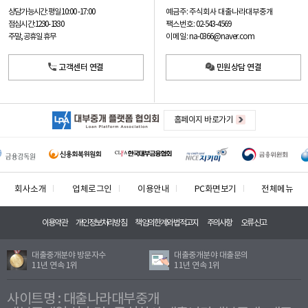
예금주: 주식회사 대출나라대부중개
상담가능시간: 평일
10:00 -17:00
팩스번호: 02-543-4569
점심시간: 12:30 - 13:30
이메일: na-0366@naver.com
주말, 공휴일 휴무
고객센터 연결
민원상담 연결
홈페이지 바로가기
회사소개
업체로그인
이용안내
PC화면보기
전체메뉴
이용약관
개인정보처리방침
책임의한계와법적고지
주의사항
오류신고
대출중개분야 방문자수
대출중개분야 대출문의
11년 연속 1위
11년 연속 1위
사이트명 : 대출나라대부중개