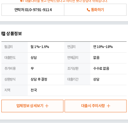
대출나라를 보고 연락드렸다고 하시면 보다 상담이 쉬워집니다.
연락처
010-9791-9114
통화하기
상품정보
월금리
월 1%~1.6%
연금리
연 10%~18%
대출한도
상담
연체금리
없음
추가비용
무
조기상환
수수료 없음
상환방식
상담 후 결정
대출기간
상담
지역
전국
업체정보 상세보기
대출시 주의사항