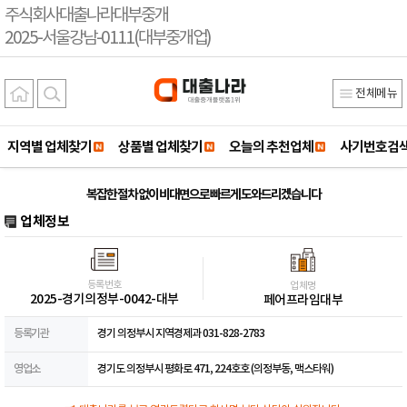
주식회사대출나라대부중개
2025-서울강남-0111(대부중개업)
전체메뉴
지역별 업체찾기
상품별 업체찾기
오늘의 추천업체
사기번호검
복잡한 절차 없이 비대면으로 빠르게 도와드리겠습니다
업체정보
등록번호
업체명
2025-경기의정부-0042-대부
페어프라임대부
등록기관
경기 의정부시 지역경제과 031-828-2783
영업소
경기도 의정부시 평화로 471, 224호호 (의정부동, 맥스타워)