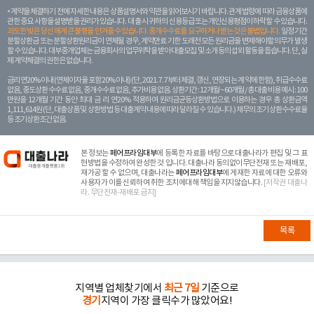
계약을 체결하기 전에 자세한 내용은 상품설명서와 약관을 읽어보시기 바랍니다. 관계 법령에 따라 금융상품에
관한 중요 사항을 설명받을 권리가 있습니다. 대 출 시 귀하의 신용등급 또는 개인신용평점이 하락할 수 있습니다.
과도한 빚은 당신 에게 큰 불행을 안겨줄 수 있습니다. 중개수수료를 요구하거나 받는 것은 불법입니다.
일정 기간
분할상환금 또는 분할상환원리금이 연체될 경우, 계약만료 기한 도래전 모든 원리금을 변제해야할 의무가 발생
할 수 있습니다. 대부중개업체는 금융회사의 업무위탁을 받아 대출모집 및 소개 등의 섭외 활동을 돕습니다. 단, 실
제 계약체결의 권한은 없습니다.
금리 연20% 이내 (연체이자율 포함 20% 이내) (단, 2021. 7. 7부터 체결, 갱신, 연장되는 계 약에 한함), 취급수수료
없음, 중도상환 수수료 없음, 중개수수료 없음, 추가비용 없음. 상환기간 : 12개월 ~ 60개월 / 총 대출 비용 예시 : 100
만원을 12개월 기간 동안 최대 금 리 연20% 적용하여 원리금균등상환방법으로 이용하는 경우 총 상환금액
1,111,614원 (단, 대출상품 및 상환방법 등 대출계약 내용에 따라 달라질 수 있습니다.) 채무의 조기 상환수수료율
등 조기상환조건 없음.
본 정보는
페어프라임대부
에 등록한 자료를 바탕으로 대출나라가 편집 및 그 표
현방법을 수정하여 완성한 것 입니다. 대출나라 동의없이무단전재 또는 재배포,
재가공 할 수 없으며, 대출나라는
페어프라임대부
에 게재한 자료에 대한 오류와
사용자가 이를 신뢰하여 취한 조치에대해 책임을 지지않습니다.
[저작권 대출나
라. 무단전재-재배포 금지]
목록
지역별 업체찾기에서
최근 7일
기준으로
경기
지역이 가장 클릭수가 많았어요!