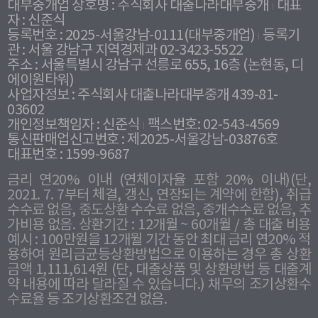
대부중개업 상호명 : 주식회사 대출나라대부중개
대표
자 : 신준식
등록번호 : 2025-서울강남-0111(대부중개업)
등록기
관 : 서울 강남구 지역경제과 02-3423-5522
주소 : 서울특별시 강남구 선릉로 655, 16층 (논현동, 디
에이원타워)
사업자정보 : 주식회사 대출나라대부중개 439-81-
03602
개인정보책임자 : 신준식
팩스번호: 02-543-4569
통신판매업신고번호 : 제2025-서울강남-03876호
대표번호 : 1599-9687
금리 연20% 이내 (연체이자율 포함 20% 이내)(단,
2021. 7. 7부터 체결, 갱신, 연장되는 계약에 한함), 취급
수수료 없음, 중도상환 수수료 없음, 중개수수료 없음, 추
가비용 없음. 상환기간 : 12개월 ~ 60개월 / 총 대출 비용
예시 : 100만원을 12개월 기간 동안 최대 금리 연20% 적
용하여 원리금균등상환방법으로 이용하는 경우 총 상환
금액 1,111,614원 (단, 대출상품 및 상환방법 등 대출계
약 내용에 따라 달라질 수 있습니다.) 채무의 조기상환수
수료율 등 조기상환조건 없음.