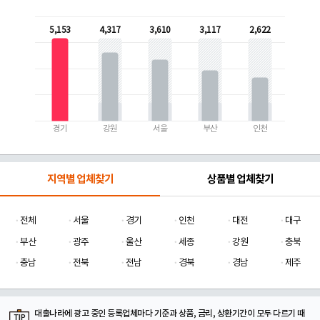
5,153
4,317
3,610
3,117
2,622
경기
강원
서울
부산
인천
지역별 업체찾기
상품별 업체찾기
전체
서울
경기
인천
대전
대구
부산
광주
울산
세종
강원
충북
충남
전북
전남
경북
경남
제주
대출나라에 광고 중인 등록업체마다 기준과 상품, 금리, 상환기간이 모두 다르기 때