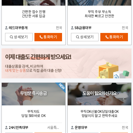
간편한 접수 진행
무직 주부 무소득
간단한 서류 입금
최대한 빠르고 안전한
레드대부중개
전국
SB금융대부
전국
상세보기
통화하기
상세보기
통화하기
이제 대출도
간편하게
받으세요!
대출상품을 검색, 비교하여
내게 맞는 상품
으로 직접 골라 대출 신청!
무방문 즉시송금
도움이 필요하신가요
무직자도
무직OK신불OK당일대출OK
당일 500 바로 OK
망설이지 말고 연락주세요
24시만족대부
서울특별시
운명대부
전국