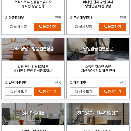
무직자주부 신용점수낮아도
비대면 전국 당일 24시
정직한 상담 진행
당일입금 빠른 상담
운동장대부
전국
큰손대부중개
전국
상세보기
통화하기
상세보기
통화하기
24시상담 무방문월변상품
당일입금 월변전문
법정 금리내 월1회납부
소득만 있으면 승인
비대면 안전한 정식등록업체
저신용OK 당일 입금 원칙
24시NH대부
전국
예화대부
전국
상세보기
통화하기
상세보기
통화하기
24시 당일대출
전국24급하신분 당일입금