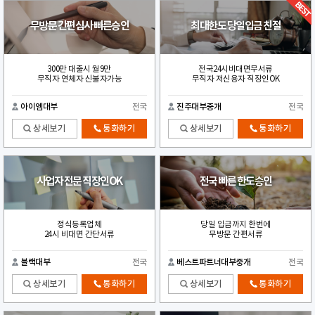
무방문 간편심사 빠른승인
최대한도 당일입금 친절
300만 대출시 월9만
전국24시비대면무서류
무직자 연체자 신불자가능
무직자 저신용자 직장인OK
아이엠대부
전국
진주대부중개
전국
상세보기
통화하기
상세보기
통화하기
사업자 전문 직장인OK
전국 빠른 한도승인
정식등록업체
당일 입금까지 한번에
24시 비대면 간단서류
무방문 간편서류
블랙대부
전국
베스트파트너대부중개
전국
상세보기
통화하기
상세보기
통화하기