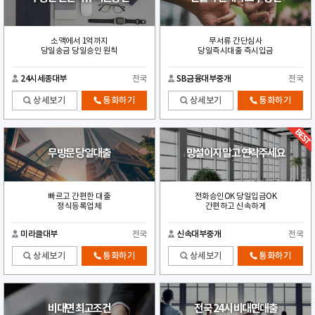
소액에서 1억까지
무서류 간단심사
당일송금 당일승인 원칙
당일즉시대출 즉시입금
24시세종대부
전국
SB금융대부중개
전국
상세보기
통화하기
상세보기
통화하기
무방문 당일대출
망설이지 말고 연락주세요
빠르고 간편한 대출
전화승인OK 당일입금OK
정식등록업체
간편하고 신속하게
미라클대부
전국
신속대부중개
전국
상세보기
통화하기
상세보기
통화하기
비대면 최고조건
전국 24시 비대면대출