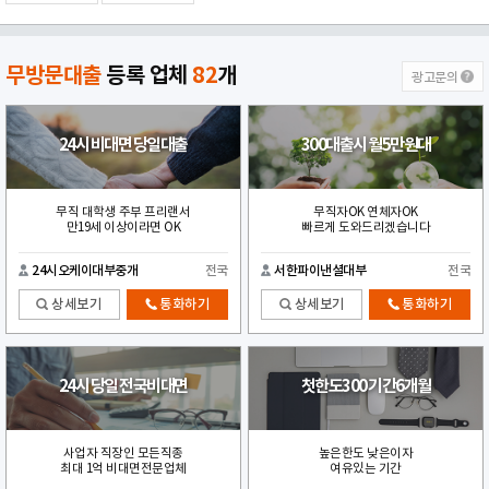
무방문대출
등록 업체
82
개
광고문의
24시 비대면 당일대출
300대출시 월5만원대
무직 대학생 주부 프리랜서
무직자OK 연체자OK
만19세 이상이라면 OK
빠르게 도와드리겠습니다
24시오케이대부중개
전국
서한파이낸셜대부
전국
상세보기
통화하기
상세보기
통화하기
24시 당일 전국비대면
첫한도300 기간6개월
사업자 직장인 모든직종
높은한도 낮은이자
최대 1억 비대면전문업체
여유있는 기간