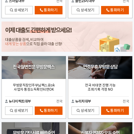
스마일대부
전국
클린25시대부
전국
상세보기
통화하기
상세보기
통화하기
이제 대출도
간편하게
받으세요!
대출상품을 검색, 비교하여
내게 맞는 상품
으로 직접 골라 대출 신청!
전국월변전문 무방문팩스
연중무휴 무방문 상담
무방문직장인주부님팩스로ok
전국 비대면 진행 가능
사업자 통장소득확인되면OK
조회기록 걱정 NO
뉴다이렉트대부
전국
뉴리치대부
전국
상세보기
통화하기
상세보기
통화하기
무방문 간단서류 빠른승인
신불자 연체자 모두 승인