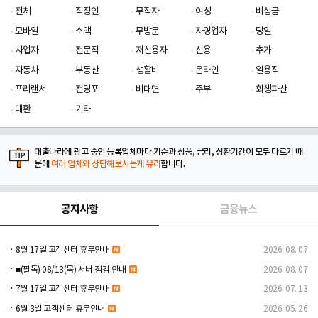
전체
직장인
무직자
여성
비상금
모바일
소액
무방문
자영업자
당일
사업자
전문직
저신용자
신용
추가
자동차
부동산
생활비
온라인
일용직
프리랜서
전당포
비대면
주부
회생파산
대환
기타
대출나라에 광고 중인 등록업체마다 기준과 상품, 금리, 상환기간이 모두 다르기 때
문에
여러 업체와 상담해보시는게 유리
합니다.
공지사항
금융뉴스
8월 17일 고객센터 휴무안내
2026. 08. 07
■(필독) 08/13(목) 서버 점검 안내
2026. 08. 07
7월 17일 고객센터 휴무안내
2026. 07. 13
6월 3일 고객센터 휴무안내
2026. 05. 26