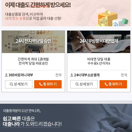
이제 대출도
간편하게
받으세요!
대출상품을 검색, 비교하여
내게 맞는 상품
으로 직접 골라 대출 신청!
24시 전지역 당일 승인
24시 무방문 비대면업체
간편하게 최대 120개월
비대면 당일 대출
전지역 당일 바로승인
수수료x 선이자x
365바로머니대부
전국
24시대부소상중개
전국
상세보기
통화하기
상세보기
통화하기
대출중개분야 11년 연속 1위,
쉽고 빠른
대출은
대출나라
가 도와드리겠습니다!