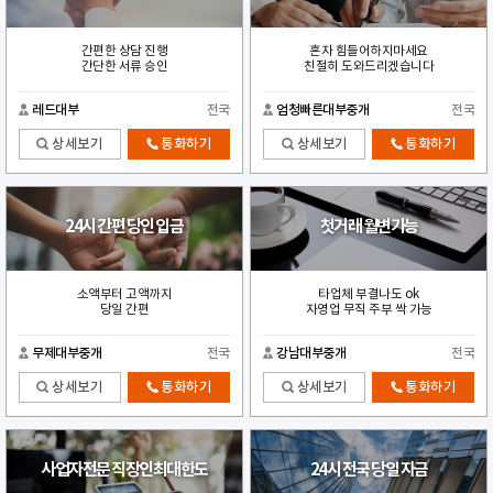
간편한 상담 진행
혼자 힘들어하지마세요
간단한 서류 승인
친절히 도와드리겠습니다
레드대부
전국
엄청빠른대부중개
전국
상세보기
통화하기
상세보기
통화하기
24시 간편 당인 입금
첫거래 월변가능
소액부터 고액까지
타업체 부결나도 ok
당일 간편
자영업 무직 주부 싹 가능
무제대부중개
전국
강남대부중개
전국
상세보기
통화하기
상세보기
통화하기
사업자전문 직장인최대한도
24시 전국 당일 자금