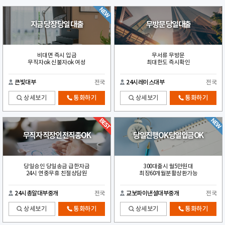
지금 당장 당일 대출
무방문 당일대출
비대면 즉시 입금
무서류 무방문
무직자ok 신불자ok 여성
최대한도 즉시확인
큰빛대부
전국
24시레이스대부
전국
상세보기
통화하기
상세보기
통화하기
무직자 직장인 전직종OK
당일진행OK 당일입금OK
당일승인 당일송금 급한자금
300대출시 월5만원대
24시 연중무휴 친절상담원
최장60개월분활상환가능
24시총알대부중개
전국
교보파이낸셜대부중개
전국
상세보기
통화하기
상세보기
통화하기