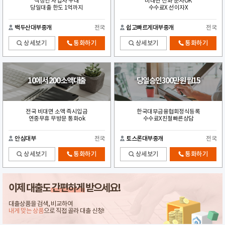
직장인 사업자 우대
비대면 전화 문자OK
당일대출 한도 1억까지
수수료X 선이자X
백두산대부중개
전국
쉽고빠르게대부중개
전국
상세보기
통화하기
상세보기
통화하기
10에서 200 소액대출
당일승인300만원 월15
전국 비대면 소액 즉시입금
한국대부금융협회정식등록
연중무휴 무방문 통화ok
수수료X친절빠른상담
안심대부
전국
토스론대부중개
전국
상세보기
통화하기
상세보기
통화하기
이제 대출도
간편하게
받으세요!
대출상품을 검색, 비교하여
내게 맞는 상품
으로 직접 골라 대출 신청!