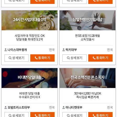
상세보기
통화하기
상세보기
통화하기
24시간 사업자대출 1억
당일진행만기일시납
사업자우대 직장인도 OK
연5프로장기120개월
당일대출 최대한도1억
소득있을시
나이스대부중개
전국
럭키대부
전국
상세보기
통화하기
상세보기
통화하기
비대면 당일대출
전국 소액전문 폰 소지자
비대면 당일 대출
5만에서120만 미납OK
수수료X 선이자 X
즉시입금 빠른거래
모범트러스트대부
전국
머니티켓대부
전국
상세보기
통화하기
상세보기
통화하기