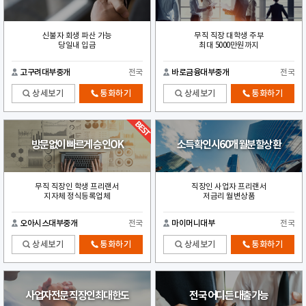
신불자 회생 파산 가능
무직 직장 대학생 주부
당일내 입금
최대 5000만원까지
고구려대부중개
전국
바로금융대부중개
전국
상세보기
통화하기
상세보기
통화하기
방문없이 빠르게 승인OK
소득확인시60개월분할상환
무직 직장인 학생 프리랜서
직장인 사업자 프리랜서
지자체 정식등록업체
저금리 월변상품
오아시스대부중개
전국
마이머니대부
전국
상세보기
통화하기
상세보기
통화하기
사업자전문 직장인최대한도
전국 어디든 대출가능