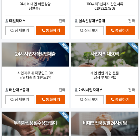
24시 비대면 빠른상담
100부터3천까지 간편서류
당일승인
010 8221 9758
데일리대부
전국
실속신용대부중개
전국
상세보기
통화하기
상세보기
통화하기
24시 사업자직장인대출
사업자 최대30억
사업자우대 직장인도 OK
개인 법인 기업 전문
당일대출 최대한도1억
24시 부채이력x
태산대부중개
전국
24시사업자대부
전국
상세보기
통화하기
상세보기
통화하기
무직자신용점수상관없이
비대면전국당일24시상담