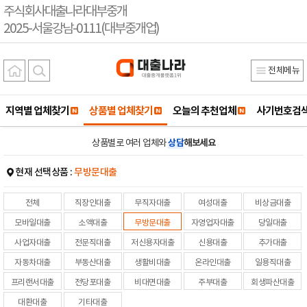
주식회사대출나라대부중개
2025-서울강남-0111(대부중개업)
전체메뉴
지역별 업체찾기
상품별 업체찾기
오늘의 추천업체
사기번호검
상품별로 여러 업체와
상담
해보세요
현재 선택상품 :
무방문대출
전체
직장인대출
무직자대출
여성대출
비상금대출
모바일대출
소액대출
무방문대출
자영업자대출
당일대출
사업자대출
전문직대출
저신용자대출
신용대출
추가대출
자동차대출
부동산대출
생활비대출
온라인대출
일용직대출
프리랜서대출
전당포대출
비대면대출
주부대출
회생파산대출
대환대출
기타대출