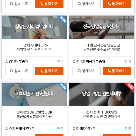
상세보기
통화하기
상세보기
통화하기
정답은 저희업체입니다
전국 당일입금 5천까지
타업체 부결나도 ok
비대면 급하신분 당일입금
자영업 무직 주부 싹 다가
급하신분 수수료X선이자X
강남대부중개
전국
전국한마음대부중개
전국
상세보기
통화하기
상세보기
통화하기
300대출시 월5만원대
당일 무방문 월변제 대부
전화승인OK 당일입금OK
첫 대출 최대 5000만원
최장60개월분활상환가능
은행과 동일한 월 변제상품
스피드캐쉬론대부
전국
미래자유대부
전국