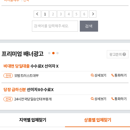
미라클대부
전국
1
2
3
4
5
6
검색
프리미엄 배너광고
광고문의
법정금리 당일대출
비대면 당일 승인
상세보기
통화하기
전국
민생대부중개
믿고 연락주세요
비대면 빠른진행
상세보기
통화하기
전국
뉴스타트대부중개
지역별 업체찾기
상품별 업체찾기