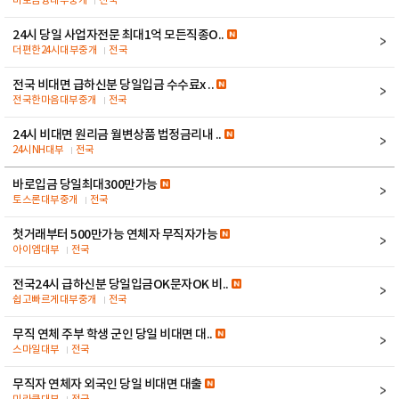
바로금융대부중개
전국
24시 당일 사업자전문 최대1억 모든직종O..
더편한24시대부중개
전국
전국 비대면 급하신분 당일입금 수수료x ..
전국한마음대부중개
전국
24시 비대면 원리금 월변상품 법정금리내 ..
24시NH대부
전국
바로입금 당일최대300만가능
토스론대부중개
전국
첫거래부터 500만가능 연체자 무직자가능
아이엠대부
전국
전국24시 급하신분 당일입금OK문자OK 비..
쉽고빠르게대부중개
전국
무직 연체 주부 학생 군인 당일 비대면 대..
스마일대부
전국
무직자 연체자 외국인 당일 비대면 대출