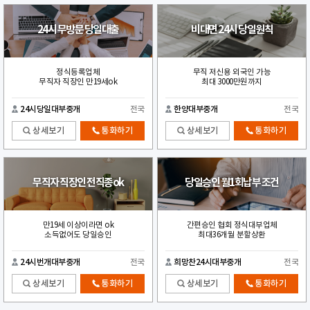
24시 무방문 당일대출
비대면 24시 당일원칙
정식등록업체
무직 저신용 외국인 가능
무직자 직장인 만19세ok
최대 3000만원까지
24시당일대부중개
전국
한양대부중개
전국
상세보기
통화하기
상세보기
통화하기
무직자 직장인 전직종ok
당일승인 월1회납부 조건
만19세 이상이라면 ok
간편승인 협회 정식대부업체
소득없어도 당일승인
최대36개월 분할상환
24시번개대부중개
전국
희망찬24시대부중개
전국
상세보기
통화하기
상세보기
통화하기