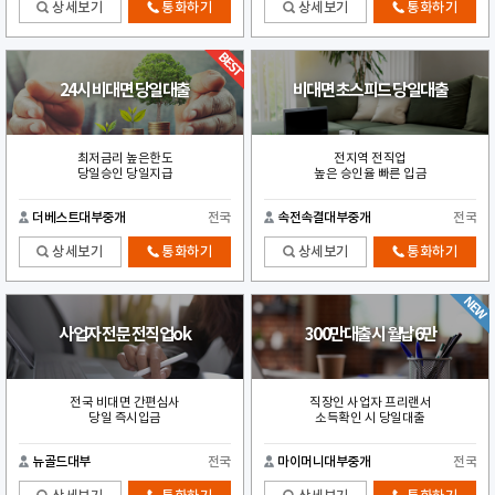
상세보기
통화하기
상세보기
통화하기
24시 비대면 당일대출
비대면 초스피드 당일대출
최저금리 높은한도
전지역 전직업
당일승인 당일지급
높은 승인율 빠른 입금
더베스트대부중개
전국
속전속결대부중개
전국
상세보기
통화하기
상세보기
통화하기
사업자 전문 전직업ok
300만대출시 월납6만
전국 비대면 간편심사
직장인 사업자 프리랜서
당일 즉시입금
소득확인 시 당일대출
뉴골드대부
전국
마이머니대부중개
전국