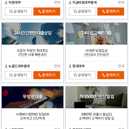
두원대부
전국
지금바로대부중개
전국
상세보기
통화하기
상세보기
통화하기
24시간 간편한 대출상담
24시 쉽고 빠른대출
사업자 직장인 최대한도
비대면 당일입금
간단한 서류 빠른승인
간단심사 간단승인
뉴골드대부중개
전국
등대대부
전국
상세보기
통화하기
상세보기
통화하기
무 방 문 대 출
최대5000만원 당일 입
서류NO 대면NO 당일OK
300만원 대출시 월납11
신속하고 간단하게
소액부터 고액까지 당일 입