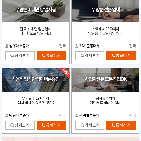
무방문 비대면 당일 지급
무방문 전문업체
전국 비대면 월변업체
소액에서 1000까지
최대한도로 당일 지급
당일송금 당일승인 원칙
성우대부중개
전국
24시문종대부
전국
상세보기
통화하기
상세보기
통화하기
신용직업 상관없이빠른승인
사업자전문 모든직업OK
무서류 만19세이상
정식등록업체
24시 비대면 당일진행OK
간단서류 비대면 24시
당장대부중개
전국
블랙대부중개
전국
상세보기
통화하기
상세보기
통화하기