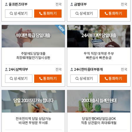
올프렌즈대부
전국
금별대부
전국
상세보기
통화하기
상세보기
통화하기
비대면 특급 당일대출
24시 비대면 당일대출
주말에도당일대출
무직 직장 대학생 주부
최장60개월만기일시상환
빠른심사 빠른송금
24시삼백대부
전국
24시한마음대부중개
전국
상세보기
통화하기
상세보기
통화하기
당일 200까지가능합니다
200대출시 월4만원대
전국전지역 당일 상담가능
당일진행OK당일입금OK
비대면 무방문 무서류
직종 상관없이 최대60개월