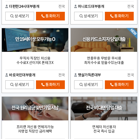
더편한24시대부중개
전국
머니로드대부중개
전국
상세보기
통화하기
상세보기
통화하기
만 19세이상 모두가능O
신용카드소지자 당일대출
무직자 직장인 저신용
연중무휴 무방문 무서류
수수료X 선이자X 폰테크X
최저수수료 믿을수있는대출
바로국민대부중개
전국
햇살가득론대부
전국
상세보기
통화하기
상세보기
통화하기
전국 원리금균및만기일시납
전국 비대면 당일 대출
프리랜 저신용 연체자가능
연체자 저신용자
자영업 직장인 금리혜택
전국 즉시 입금