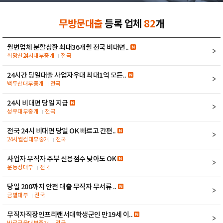
무방문대출
등록 업체
82
개
월변업체 분할상환 최대36개월 전국 비대면..
희망찬24시대부중개
전국
24시간 당일대출 사업자우대 최대1억 모든..
백두산대부중개
전국
24시 비대면 당일 지급
성우대부중개
전국
전국 24시 비대면 당일 OK 빠르고 간편..
24시웰컴대부중개
전국
사업자 무직자 주부 신용점수 낮아도 OK
운동장대부
전국
당일 200까지 안전 대출 무직자 무서류 ..
금별대부
전국
무직자직장인프리랜서대학생군인 만19세 이..