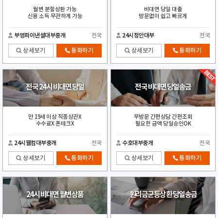
월변 분할상환 가능
비대면 당일 대출
신용 소득 무관하게 가능
방문없이 쉽고 빠르게
부영파이낸셜대부중개
전국
24시정안대부
전국
상세보기
통화하기
상세보기
통화하기
전국 24시 비대면 당일
전국 비대면 당일송금
만 19세 이상 직종상관X
무방문 간편상담 간편조회
수수료X 폰테크X
필요한 금액 당일승인OK
24시웰컴대부중개
전국
수호대부중개
전국
상세보기
통화하기
상세보기
통화하기
24시 비대면 월변상품
원리금균등상환 당일송금