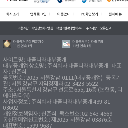
회사소개
업체로그인
이용안내
PC화면보기
전체메뉴
이용약관
개인정보처리방침
책임의한계와법적고지
주의사항
오류신고
대출중개분야 방문자수
대출중개분야 대출문의
11년 연속 1위
11년 연속 1위
사이트명 : 대출나라대부중개
대부중개업 상호명 : 주식회사 대출나라대부중개
대표
자 : 신준식
등록번호 : 2025-서울강남-0111(대부중개업)
등록기
관 : 서울 강남구 지역경제과 02-3423-5522
주소 : 서울특별시 강남구 선릉로 655, 16층 (논현동, 디
에이원타워)
사업자정보 : 주식회사 대출나라대부중개 439-81-
03602
개인정보책임자 : 신준식
팩스번호: 02-543-4569
통신판매업신고번호 : 제2025-서울강남-03876호
대표번호 : 1599-9687