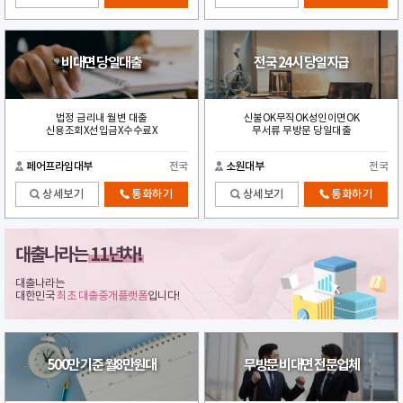
비대면 당일대출
전국 24시 당일지급
법정 금리내 월변 대출
신불OK무직OK성인이면OK
신용조회X선입금X수수료X
무서류 무방문 당일대출
페어프라임대부
전국
소원대부
전국
상세보기
통화하기
상세보기
통화하기
대출나라는
11년차!
대출나라는
대한민국
최초 대출중개플랫폼
입니다!
500만 기준 월8만원대
무방문 비대면 전문업체